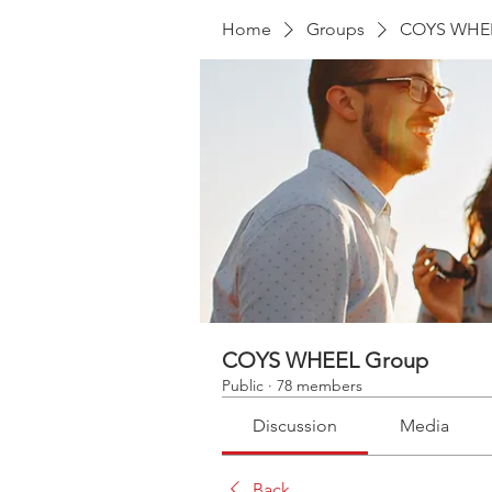
Home
Groups
COYS WHEE
COYS WHEEL Group
Public
·
78 members
Discussion
Media
Back