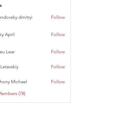
s
andovsky dmitryi
Follow
ky April
Follow
eu Lear
Follow
 Letavskiy
Follow
hony Michael
Follow
Members (78)