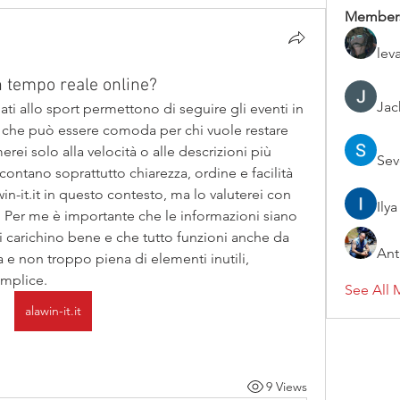
Member
lev
n tempo reale online?
Jac
gati allo sport permettono di seguire gli eventi in 
 che può essere comoda per chi vuole restare 
ei solo alla velocità o alle descrizioni più 
Sev
contano soprattutto chiarezza, ordine e facilità 
n-it.it in questo contesto, ma lo valuterei con 
Ilya
. Per me è importante che le informazioni siano 
si carichino bene e che tutto funzioni anche da 
Ant
ta e non troppo piena di elementi inutili, 
emplice. 
See All 
alawin-it.it
9 Views